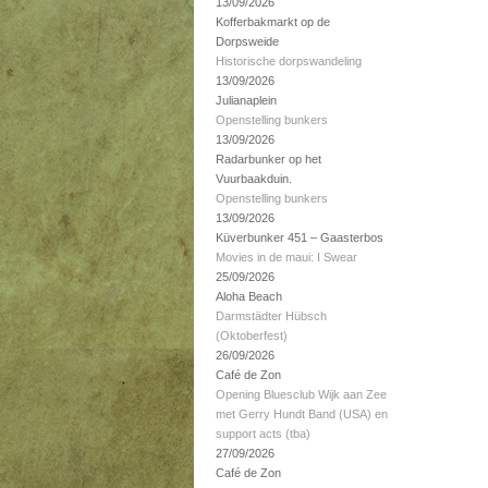
13/09/2026
Kofferbakmarkt op de
Dorpsweide
Historische dorpswandeling
13/09/2026
Julianaplein
Openstelling bunkers
13/09/2026
Radarbunker op het
Vuurbaakduin.
Openstelling bunkers
13/09/2026
Küverbunker 451 – Gaasterbos
Movies in de maui: I Swear
25/09/2026
Aloha Beach
Darmstädter Hübsch
(Oktoberfest)
26/09/2026
Café de Zon
Opening Bluesclub Wijk aan Zee
met Gerry Hundt Band (USA) en
support acts (tba)
27/09/2026
Café de Zon