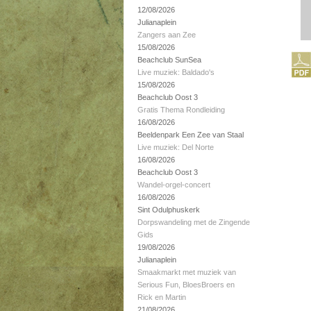
12/08/2026
Julianaplein
Zangers aan Zee
15/08/2026
Beachclub SunSea
Live muziek: Baldado's
15/08/2026
Beachclub Oost 3
Gratis Thema Rondleiding
16/08/2026
Beeldenpark Een Zee van Staal
Live muziek: Del Norte
16/08/2026
Beachclub Oost 3
Wandel-orgel-concert
16/08/2026
Sint Odulphuskerk
Dorpswandeling met de Zingende
Gids
19/08/2026
Julianaplein
Smaakmarkt met muziek van
Serious Fun, BloesBroers en
Rick en Martin
21/08/2026