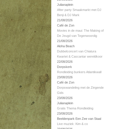
Julianaplein
After party Smaakmarkt met DJ
Benji & DJ Mark
21/08/2026
Café de Zon
Movies in de maui: The Making of
De Jeugd van Tegenwoordig
21/08/2026
Aloha Beach
Dubbelconcert van Chiatura
Kwartet & Cascantar wereldkoor
22/08/2026
Dorpskerk
Rondleiding bunkers Atlantikwall
23/08/2026
Café de Zon
Dorpswandeling met de Zingende
Gids
23/08/2026
Julianaplein
Gratis Thema Rondleiding
23/08/2026
Beeldenpark Een Zee van Staal
Live muziek: Kim & co