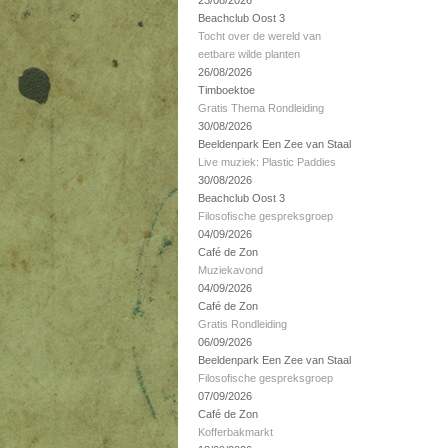
23/08/2026
Beachclub Oost 3
Tocht over de wereld van
eetbare wilde planten
26/08/2026
Timboektoe
Gratis Thema Rondleiding
30/08/2026
Beeldenpark Een Zee van Staal
Live muziek: Plastic Paddies
30/08/2026
Beachclub Oost 3
Filosofische gespreksgroep
04/09/2026
Café de Zon
Muziekavond
04/09/2026
Café de Zon
Gratis Rondleiding
06/09/2026
Beeldenpark Een Zee van Staal
Filosofische gespreksgroep
07/09/2026
Café de Zon
Kofferbakmarkt