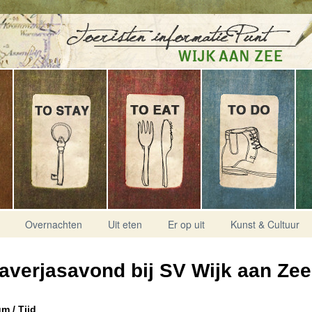
Overnachten
Uit eten
Er op uit
Kunst & Cultuur
averjasavond bij SV Wijk aan Zee
m / Tijd