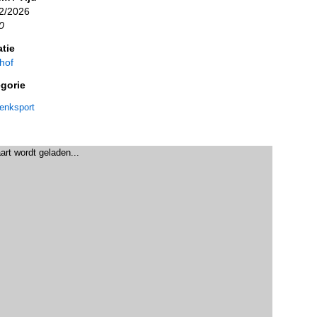
2/2026
0
tie
hof
gorie
enksport
art wordt geladen...