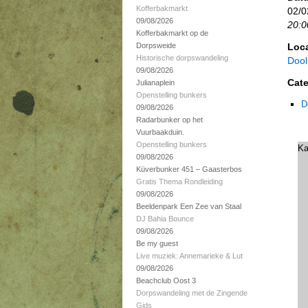
Kofferbakmarkt
02/0
09/08/2026
20:0
Kofferbakmarkt op de
Dorpsweide
Loca
Historische dorpswandeling
Dool
09/08/2026
Cate
Julianaplein
Openstelling bunkers
D
09/08/2026
Radarbunker op het
Vuurbaakduin.
Openstelling bunkers
Ka
09/08/2026
Küverbunker 451 – Gaasterbos
Gratis Thema Rondleiding
09/08/2026
Beeldenpark Een Zee van Staal
DJ Bahia Bounce
09/08/2026
Be my guest
Live muziek: Annemarieke & Lut
09/08/2026
Beachclub Oost 3
Dorpswandeling met de Zingende
Gids