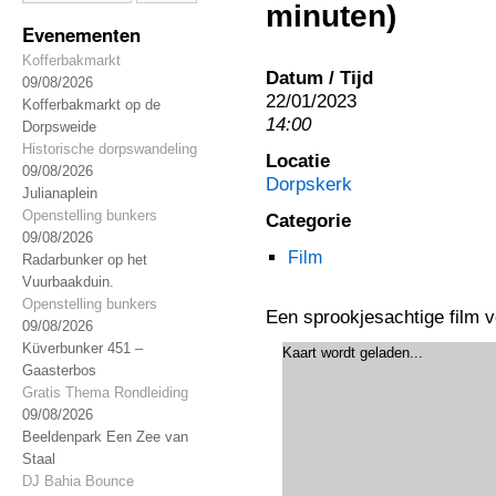
minuten)
Evenementen
Kofferbakmarkt
Datum / Tijd
09/08/2026
22/01/2023
Kofferbakmarkt op de
14:00
Dorpsweide
Historische dorpswandeling
Locatie
09/08/2026
Dorpskerk
Julianaplein
Openstelling bunkers
Categorie
09/08/2026
Film
Radarbunker op het
Vuurbaakduin.
Openstelling bunkers
Een sprookjesachtige film v
09/08/2026
Küverbunker 451 –
Kaart wordt geladen...
Gaasterbos
Gratis Thema Rondleiding
09/08/2026
Beeldenpark Een Zee van
Staal
DJ Bahia Bounce